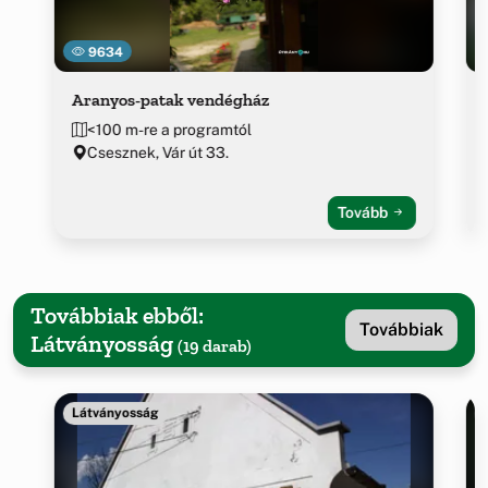
9634
Aranyos-patak vendégház
<100 m-re a programtól
Csesznek, Vár út 33.
Tovább
Továbbiak ebből:
Továbbiak
Látványosság
(19 darab)
Látványosság