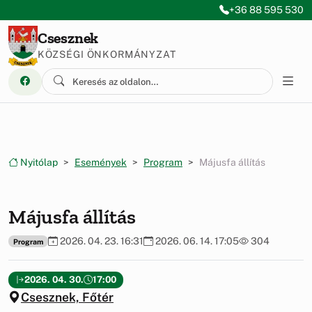
Ugrás a menüre
Ugrás a tartalomra
+36 88 595 530
Csesznek
KÖZSÉGI ÖNKORMÁNYZAT
Nyitólap
Események
Program
Májusfa állítás
Májusfa állítás
2026. 04. 23. 16:31
2026. 06. 14. 17:05
304
Program
2026. 04. 30.
17:00
Csesznek, Főtér