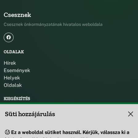
Csesznek
Csesznek önkormányzatának hivatalos weboldala
OLDALAK
Hírek
Események
Helyek
Oldalak
KIEGÉSZÍTÉS
Impresszum
Süti hozzájárulás
KAPCSOLAT
Ez a weboldal sütiket használ. Kérjük, válassza ki a
+36 88 595 530