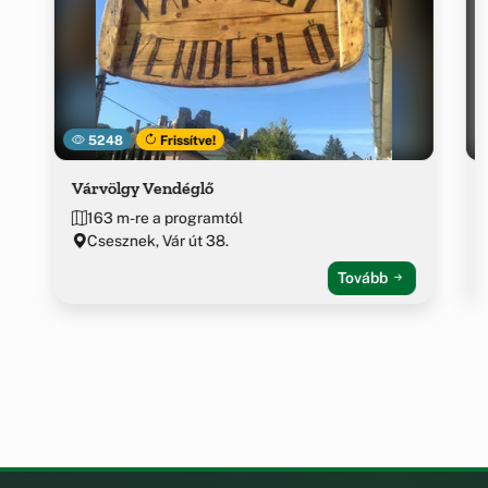
5248
Frissítve!
Várvölgy Vendéglő
163 m-re a programtól
Csesznek, Vár út 38.
Tovább