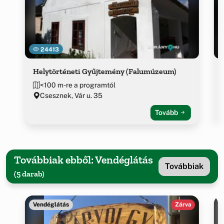
24413
Helytörténeti Gyűjtemény (Falumúzeum)
<100 m-re a programtól
Csesznek, Vár u. 35
Tovább
Továbbiak ebből: Vendéglátás
Továbbiak
(5 darab)
Vendéglátás
Zárva