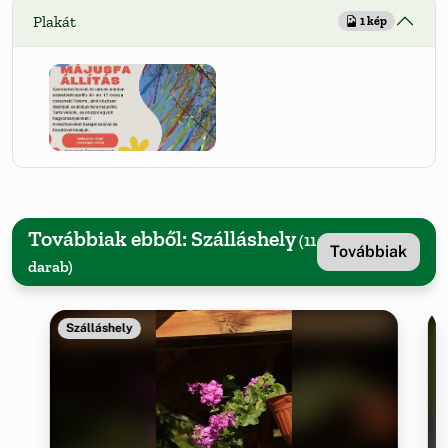
Plakát
1 kép
Továbbiak ebből: Szálláshely
(11
Továbbiak
darab)
Szálláshely