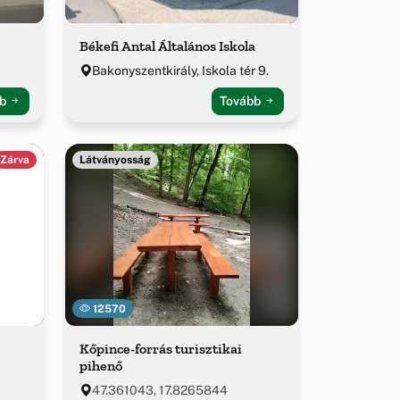
Békefi Antal Általános Iskola
Bakonyszentkirály, Iskola tér 9.
bb
Tovább
Zárva
Látványosság
12570
Kőpince-forrás turisztikai
pihenő
47.361043, 17.8265844