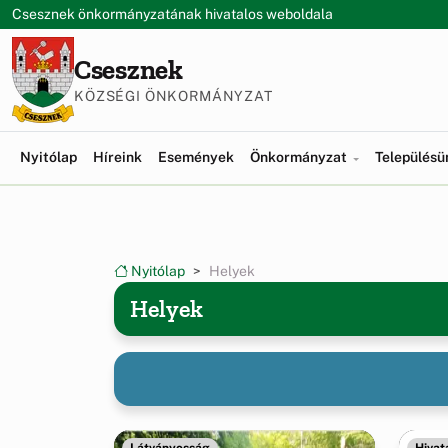
Ugrás a menüre
Ugrás a tartalomra
Csesznek önkormányzatának hivatalos weboldala
Csesznek
KÖZSÉGI ÖNKORMÁNYZAT
Nyitólap
Híreink
Események
Önkormányzat
Település
Nyitólap
Helyek
Helyek
Látványosság
Hivat