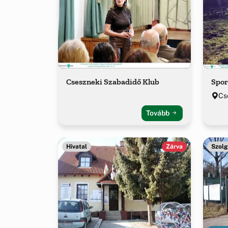
Cseszneki Szabadidő Klub
Spor
Cs
Tovább
Hivatal
Zárva
Szolg