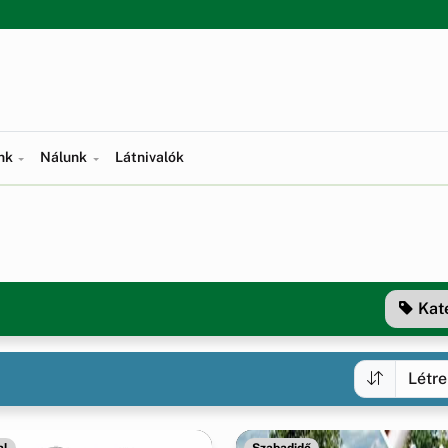
ünk
Nálunk
Látnivalók
Kat
al
Szabadidő