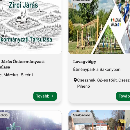
i Járás Önkormányzati
Lovagvölgy
ulása
Élménypark a Bakonyban
c, Március 15. tér 1.
Csesznek, 82-es főút, Cses
Pihenő
Tovább
Tová
didő
Szabadidő