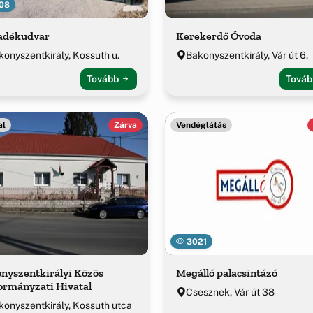
08
adékudvar
Kerekerdő Óvoda
konyszentkirály, Kossuth u.
Bakonyszentkirály, Vár út 6.
Tovább
Tová
al
Zárva
Vendéglátás
3021
nyszentkirályi Közös
Megálló palacsintázó
rmányzati Hivatal
Csesznek, Vár út 38
konyszentkirály, Kossuth utca