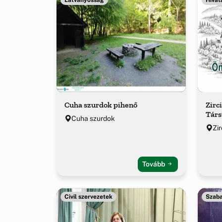
Cuha szurdok pihenő
Zirc
Társ
Cuha szurdok
Zir
Tovább
Civil szervezetek
Szaba