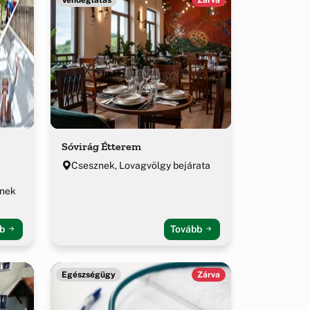
Sóvirág Étterem
Csesznek, Lovagvölgy bejárata
znek
bb
Tovább
Egészségügy
Zárva