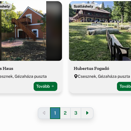
áshely
Szálláshely
s Haus
Hubertus Fogadó
esznek, Gézaháza puszta
Csesznek, Gézaháza puszta
Tovább
Tová
1
2
3