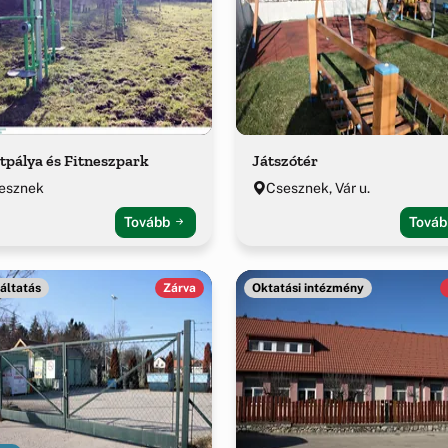
tpálya és Fitneszpark
Játszótér
esznek
Csesznek, Vár u.
Tovább
Tová
áltatás
Zárva
Oktatási intézmény