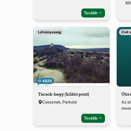
69
Tovább
Látványosság
Civil
4225
Tarack-hegy (kilátó pont)
Útir
Csesznek, Parkoló
Az a
nove
Tovább