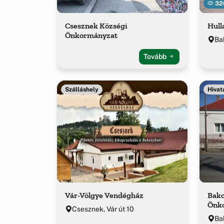
32
Csesznek Községi
Hull
Önkormányzat
Ba
Tovább
Szálláshely
Hivat
Vár-Völgye Vendégház
Bako
Önko
Csesznek, Vár út 10
Ba