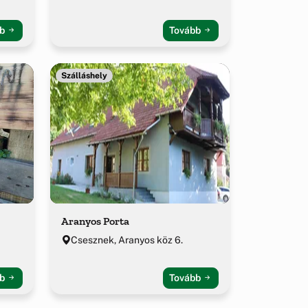
bb
Tovább
Szálláshely
Aranyos Porta
Csesznek, Aranyos köz 6.
bb
Tovább