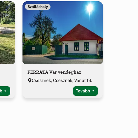
Szálláshely
FERRATA Vár vendégház
Csesznek, Csesznek, Vár út 13.
bb
Tovább