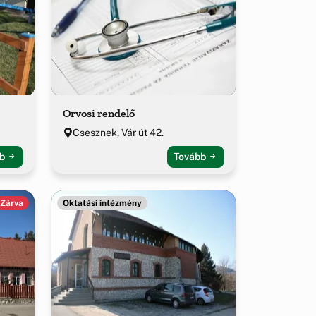
Orvosi rendelő
Csesznek, Vár út 42.
bb
Tovább
Zárva
Oktatási intézmény