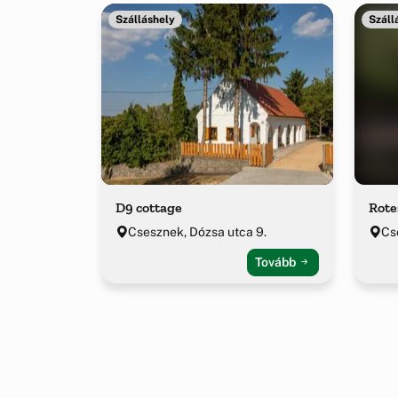
Szálláshely
Száll
D9 cottage
Rote
Csesznek, Dózsa utca 9.
Cs
Tovább