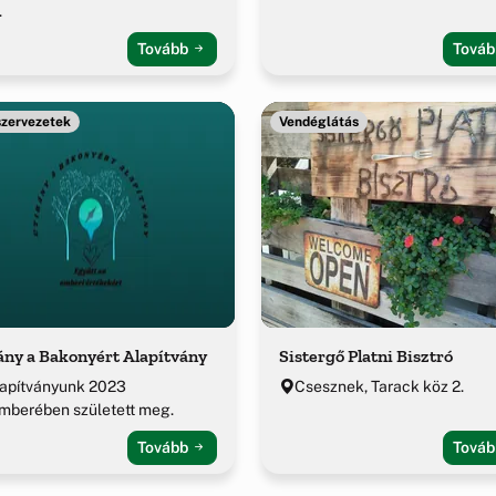
.
Tovább
Tová
 szervezetek
Vendéglátás
ány a Bakonyért Alapítvány
Sistergő Platni Bisztró
lapítványunk 2023
Csesznek, Tarack köz 2.
mberében született meg.
Tovább
Tová