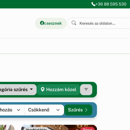
+36 88 595 530
csesznek
egória
szűrés
Hozzám közel
Szűrés
Vendéglátás
Zárva