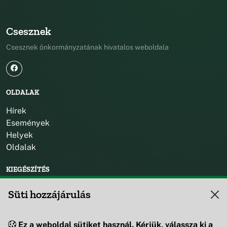
Csesznek
Csesznek önkormányzatának hivatalos weboldala
OLDALAK
Hírek
Események
Helyek
Oldalak
KIEGÉSZÍTÉS
Impresszum
Süti hozzájárulás
KAPCSOLAT
Ez a weboldal sütiket használ. Kérjük, válassza ki a