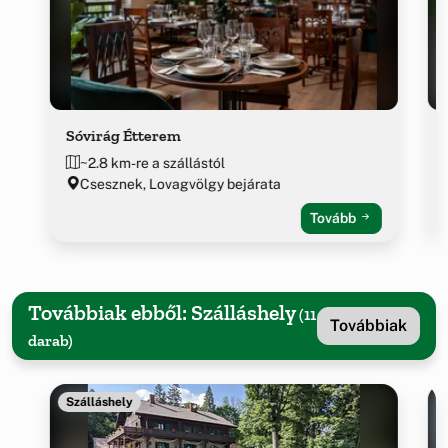
Sóvirág Étterem
~2.8 km-re a szállástól
Csesznek, Lovagvölgy bejárata
Tovább
Továbbiak ebből: Szálláshely
(11
Továbbiak
darab)
Szálláshely