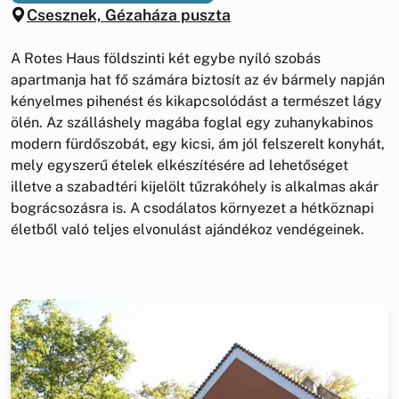
Csesznek, Gézaháza puszta
A Rotes Haus földszinti két egybe nyíló szobás
apartmanja hat fő számára biztosít az év bármely napján
kényelmes pihenést és kikapcsolódást a természet lágy
ölén. Az szálláshely magába foglal egy zuhanykabinos
modern fürdőszobát, egy kicsi, ám jól felszerelt konyhát,
mely egyszerű ételek elkészítésére ad lehetőséget
illetve a szabadtéri kijelölt tűzrakóhely is alkalmas akár
bográcsozásra is. A csodálatos környezet a hétköznapi
életből való teljes elvonulást ajándékoz vendégeinek.