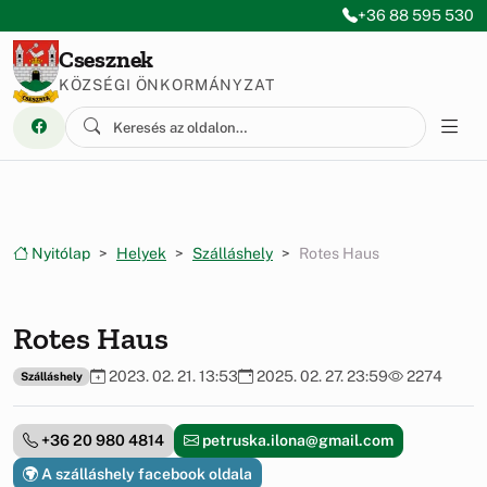
Ugrás a menüre
Ugrás a tartalomra
+36 88 595 530
Csesznek
KÖZSÉGI ÖNKORMÁNYZAT
Nyitólap
Helyek
Szálláshely
Rotes Haus
Rotes Haus
2023. 02. 21. 13:53
2025. 02. 27. 23:59
2274
Szálláshely
+36 20 980 4814
petruska.ilona@gmail.com
A szálláshely facebook oldala