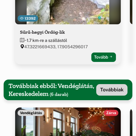
13392
Sűrű-hegyi Ördög-lik
~1.7 km-re a szállástól
47.3221669433, 17.9054296017
Tovább
Továbbiak ebből: Vendéglátás,
Továbbiak
Kereskedelem
(6 darab)
Vendéglátás
Zárva