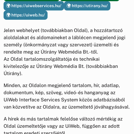
https://uiwebservices.hu/
https://utirany.hu/
https://uiweb.hu/
Jelen webhelyet (továbbiakban Oldal), a hozzátartozó
aloldalakat és aldomaineket a láblécen megjelenő jogi
személy (önkormányzat vagy szervezet) üzemelti és
rendelte meg az Útirány Webmédia Bt.-től.
Az Oldal tartalomszolgáltatója és technikai
kivitelezője az Útirány Webmédia Bt. (továbbiakban
Útirány).
Minden, az Oldalon megjelenő tartalom, hír, adatlap,
dokumentum, kép, szöveg, videó- és hanganyag az
UiWeb Interface Services System közös adatbázisából
van közvetítve az Oldalra, az üzemeltető jóváhagyásával.
A hírek és más tartalmak felelőse változó mértékig az
Oldal üzemeltetője vagy az UiWeb, függően az adott
tartalom eredeti szerzőjétől.