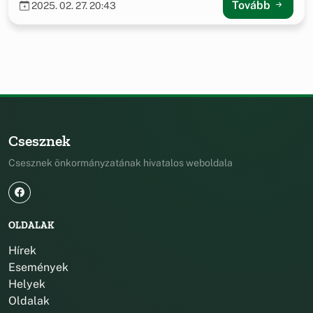
Tovább
2025. 02. 27. 20:43
Csesznek
Csesznek önkormányzatának hivatalos weboldala
OLDALAK
Hírek
Események
Helyek
Oldalak