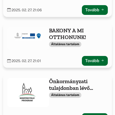
Tovább
2025. 02. 27. 21:06
BAKONY A MI
OTTHONUNK!
Általános tartalom
Tovább
2025. 02. 27. 21:01
Önkormányzati
tulajdonban lévő
ingatlanok fejlesztése
Általános tartalom
-2021