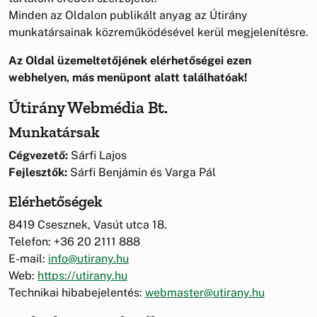
Minden az Oldalon publikált anyag az Útirány
munkatársainak közreműködésével kerül megjelenítésre.
Az Oldal üzemeltetőjének elérhetőségei ezen
webhelyen, más menüpont alatt találhatóak!
Útirány Webmédia Bt.
Munkatársak
Cégvezető:
Sárfi Lajos
Fejlesztők:
Sárfi Benjámin és Varga Pál
Elérhetőségek
8419 Csesznek, Vasút utca 18.
Telefon: +36 20 2111 888
E-mail:
info@utirany.hu
Web:
https://utirany.hu
Technikai hibabejelentés:
webmaster@utirany.hu