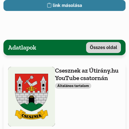
link másolása
Adatlapok
Összes oldal
Csesznek az Útirány.hu
YouTube csatornán
Általános tartalom