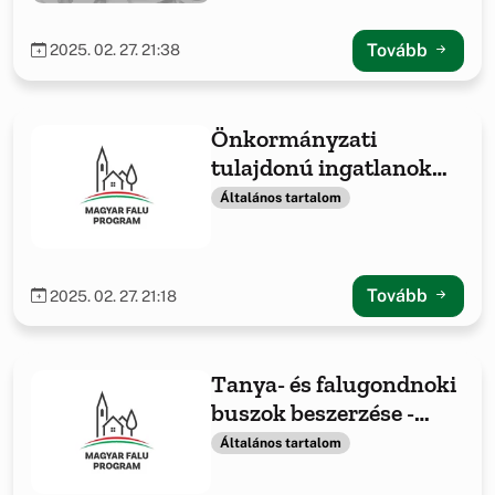
Tovább
2025. 02. 27. 21:38
Önkormányzati
tulajdonú ingatlanok
fejlesztése,
Általános tartalom
önkormányzati
feladatellátáshoz
kapcsolódó beszerzések
Tovább
2025. 02. 27. 21:18
Tanya- és falugondnoki
buszok beszerzése -
2021
Általános tartalom