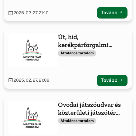
Tovább
2025. 02. 27. 21:10
Út, híd,
kerékpárforgalmi
létesítmény, vízelvezető
Általános tartalom
rendszer építése /
felújítása
Tovább
2025. 02. 27. 21:09
Óvodai játszóudvar és
közterületi játszótér
fejlesztése -2021
Általános tartalom