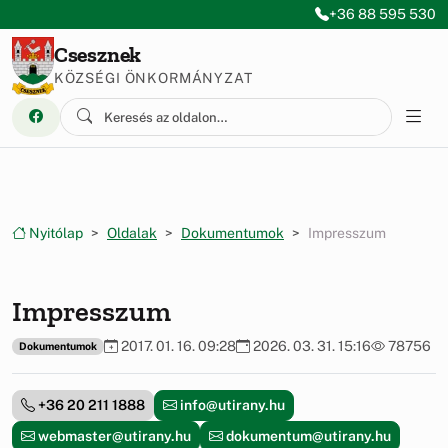
Ugrás a menüre
Ugrás a tartalomra
+36 88 595 530
Csesznek
KÖZSÉGI ÖNKORMÁNYZAT
Nyitólap
Oldalak
Dokumentumok
Impresszum
Impresszum
2017. 01. 16. 09:28
2026. 03. 31. 15:16
78756
Dokumentumok
+36 20 211 1888
info@utirany.hu
webmaster@utirany.hu
dokumentum@utirany.hu