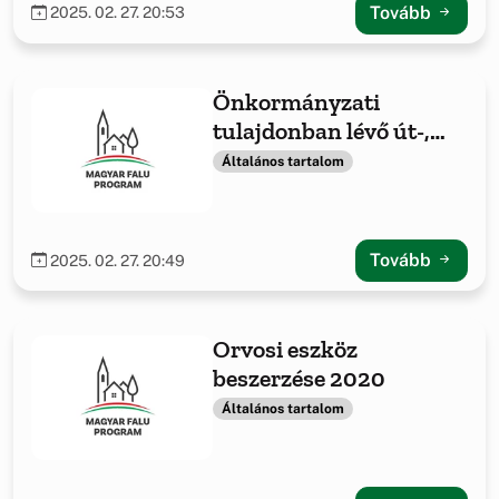
Tovább
2025. 02. 27. 20:53
Önkormányzati
tulajdonban lévő út-,
hídépítés/felújítás
Általános tartalom
Tovább
2025. 02. 27. 20:49
Orvosi eszköz
beszerzése 2020
Általános tartalom