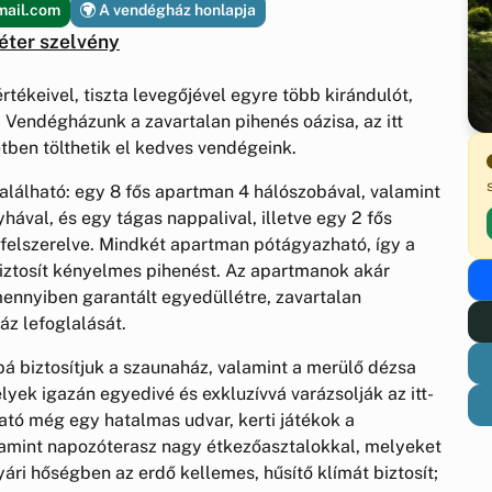
mail.com
A vendégház honlapja
éter szelvény
tékeivel, tiszta levegőjével egyre több kirándulót,
. Vendégházunk a zavartalan pihenés oázisa, az itt
etben tölthetik el kedves vendégeink.
alálható: egy 8 fős apartman 4 hálószobával, valamint
hával, és egy tágas nappalival, illetve egy 2 fős
felszerelve. Mindkét apartman pótágyazható, így a
iztosít kényelmes pihenést. Az apartmanok akár
mennyiben garantált egyedüllétre, zavartalan
áz lefoglalását.
á biztosítjuk a szaunaház, valamint a merülő dézsa
elyek igazán egyedivé és exkluzívvá varázsolják az itt-
ató még egy hatalmas udvar, kerti játékok a
lamint napozóterasz nagy étkezőasztalokkal, melyeket
ri hőségben az erdő kellemes, hűsítő klímát biztosít;