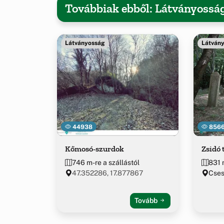
Továbbiak ebből: Látványossá
Látványosság
Látván
44938
856
Kőmosó-szurdok
Zsidó 
746 m-re a szállástól
831 
47.352286, 17.877867
Cse
Tovább