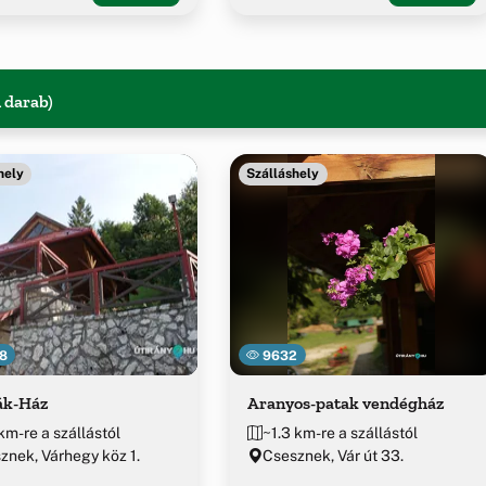
1 darab)
hely
Szálláshely
8
9632
ák-Ház
Aranyos-patak vendégház
km-re a szállástól
~1.3 km-re a szállástól
znek, Várhegy köz 1.
Csesznek, Vár út 33.