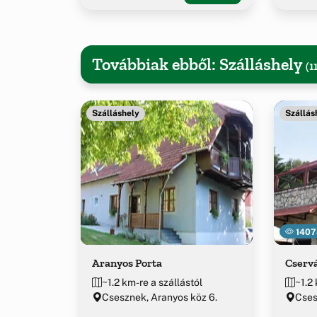
Továbbiak ebből: Szálláshely
(1
Szálláshely
Szállás
1407
Aranyos Porta
Cserv
~1.2 km-re a szállástól
~1.2 
Csesznek, Aranyos köz 6.
Cses