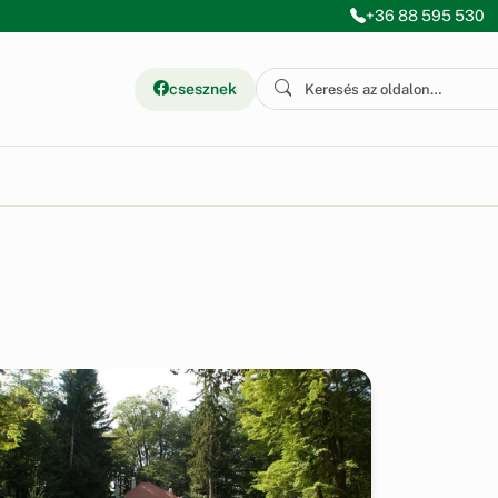
+36 88 595 530
csesznek