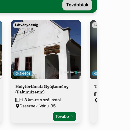
Továbbiak
Látványosság
Látványosság
24401
4224
Helytörténeti Gyűjtemény
Tarack-hegy (kilá
(Falumúzeum)
~1.5 km-re a szál
~1.3 km-re a szállástól
Csesznek, Parko
Csesznek, Vár u. 35
Tovább