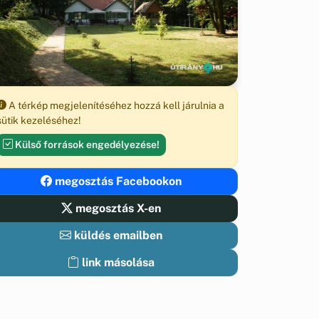
A térkép megjelenítéséhez hozzá kell járulnia a
sütik kezeléséhez!
Külső források engedélyezése!
megosztás Facebookon
megosztás X-en
küldés emailben
link másolása