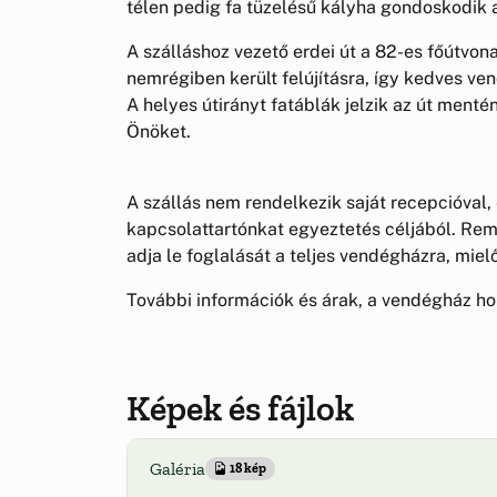
télen pedig fa tüzelésű kályha gondoskodik 
A szálláshoz vezető erdei út a 82-es főútvon
nemrégiben került felújításra, így kedves ve
A helyes útirányt fatáblák jelzik az út ment
Önöket.
A szállás nem rendelkezik saját recepcióval,
kapcsolattartónkat egyeztetés céljából. Remé
adja le foglalását a teljes vendégházra, miel
További információk és árak, a vendégház ho
Képek és fájlok
Galéria
18 kép