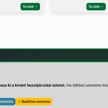
Tovább
Tovább
LAK
KIEGÉSZÍTÉS
Impresszum
ények
ek
sza ki a kívánt hozzájárulási szintet.
Ha többet szeretne meg
ak
atisztika
Beállítás mentése