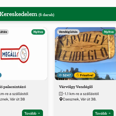
, Kereskedelem
(6 darab)
látás
Nyitva
Vendéglátás
Nyitva
5247
Frissítve!
ó palacsintázó
Várvölgy Vendéglő
km-re a szállástól
~1.1 km-re a szállástól
znek, Vár út 38
Csesznek, Vár út 38.
Tovább
Tovább