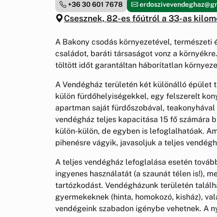
+36 30 601 7678
erdoszivevendeghaz@g
Csesznek, 82-es főútról a 33-as kilom
A Bakony csodás környezetével, természeti ér
családot, baráti társaságot vonz a környékre
töltött időt garantáltan háborítatlan környez
A Vendégház területén két különálló épület t
külön fürdőhelyiségekkel, egy felszerelt kony
apartman saját fürdőszobával, teakonyhával 
vendégház teljes kapacitása 15 fő számára b
külön-külön, de egyben is lefoglalhatóak. A
pihenésre vágyik, javasoljuk a teljes vendégh
A teljes vendégház lefoglalása esetén tovább
ingyenes használatát (a szaunát télen is!), m
tartózkodást. Vendégházunk területén találh
gyermekeknek (hinta, homokozó, kisház), va
vendégeink szabadon igénybe vehetnek. A nyá