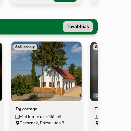
Továbbiak
Szálláshely
Szálláshely
3033
D9 cottage
Ferrata vendégh
~1.4 km-re a szállástól
~1.4 km-re a szál
Csesznek, Dózsa utca 9.
Csesznek, Watha
utca 55-57