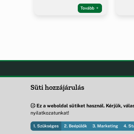
Tovább
Csesznek
OLDA
Süti hozzájárulás
Hírek
Csesznek önkormányzatának
Esem
hivatalos weboldala
Hely
Ez a weboldal sütiket használ. Kérjük, válas
Oldal
nyilatkozatunkat!
1. Szükséges
2. Beépülők
3. Marketing
4. St