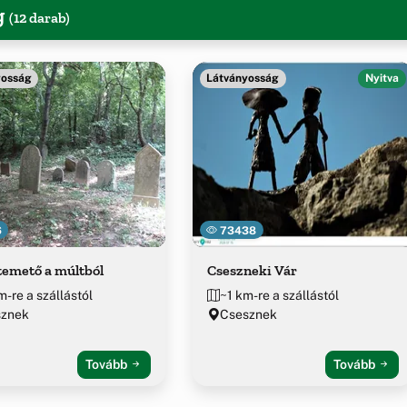
g
(12 darab)
yosság
Látványosság
Nyitva
6
73438
temető a múltból
Cseszneki Vár
m-re a szállástól
~1 km-re a szállástól
sznek
Csesznek
Tovább
Tovább