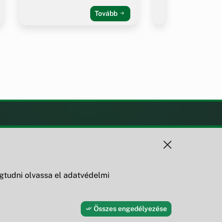
Tovább
KAPCSOLAT
+36 88 595 530
8419 Csesznek, Vár u. 42.
tudni olvassa el adatvédelmi
Összes engedélyezése