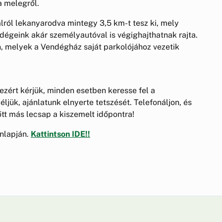
a melegről.
alról lekanyarodva mintegy 3,5 km-t tesz ki, mely
ndégeink akár személyautóval is végighajthatnak rajta.
én, melyek a Vendégház saját parkolójához vezetik
 ezért kérjük, minden esetben keresse fel a
ljük, ajánlatunk elnyerte tetszését. Telefonáljon, és
őtt más lecsap a kiszemelt időpontra!
nlapján.
Kattintson IDE!!