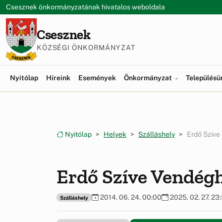
Ugrás a menüre
Ugrás a tartalomra
Csesznek önkormányzatának hivatalos weboldala
Csesznek
KÖZSÉGI ÖNKORMÁNYZAT
Nyitólap
Híreink
Események
Önkormányzat
Település
Nyitólap
Helyek
Szálláshely
Erdő Szíve
Erdő Szíve Vendég
2014. 06. 24. 00:00
2025. 02. 27. 23
Szálláshely