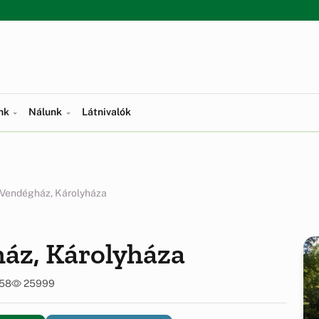
ünk
Nálunk
Látnivalók
 Vendégház, Károlyháza
ház, Károlyháza
:58
25999