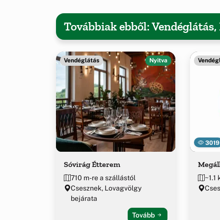
Továbbiak ebből: Vendéglátás
Vendéglátás
Nyitva
Vendég
3019
Sóvirág Étterem
Megáll
710 m-re a szállástól
~1.1 
Csesznek, Lovagvölgy
Cses
bejárata
Tovább