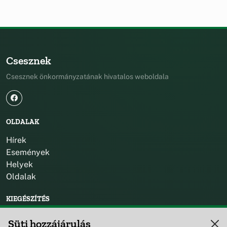
Csesznek
Csesznek önkormányzatának hivatalos weboldala
OLDALAK
Hírek
Események
Helyek
Oldalak
KIEGÉSZÍTÉS
Impresszum
Süti hozzájárulás