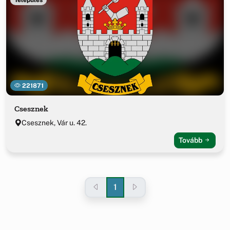
221871
Csesznek
Csesznek, Vár u. 42.
Tovább
1