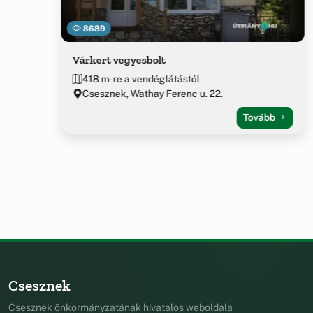
8689
Várkert vegyesbolt
418 m-re a vendéglátástól
Csesznek, Wathay Ferenc u. 22.
Tovább
Csesznek
Csesznek önkormányzatának hivatalos weboldala