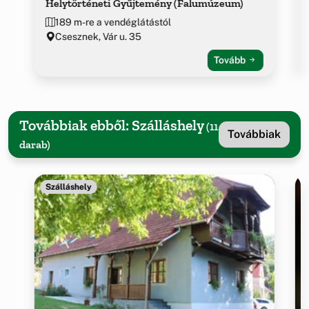
Helytörténeti Gyűjtemény (Falumúzeum)
189 m-re a vendéglátástól
Csesznek, Vár u. 35
Tovább
Továbbiak ebből: Szálláshely
(11
Továbbiak
darab)
Szálláshely