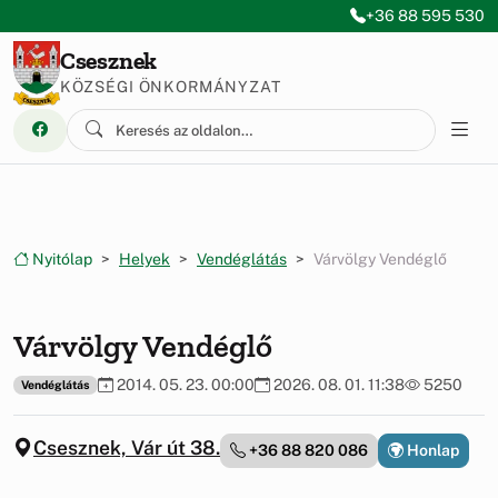
Ugrás a menüre
Ugrás a tartalomra
+36 88 595 530
Csesznek
KÖZSÉGI ÖNKORMÁNYZAT
Nyitólap
Helyek
Vendéglátás
Várvölgy Vendéglő
Várvölgy Vendéglő
2014. 05. 23. 00:00
2026. 08. 01. 11:38
5250
Vendéglátás
Csesznek, Vár út 38.
+36 88 820 086
Honlap