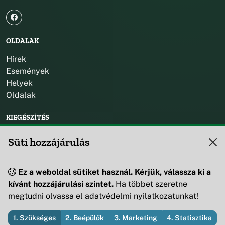
OLDALAK
Hírek
Események
Helyek
Oldalak
KIEGÉSZÍTÉS
Impresszum
Süti hozzájárulás
KAPCSOLAT
Ez a weboldal sütiket használ. Kérjük, válassza ki a
+36 88 595 530
kívánt hozzájárulási szintet.
Ha többet szeretne
8419 Csesznek, Vár u. 42.
megtudni olvassa el adatvédelmi nyilatkozatunkat!
1. Szükséges
2. Beépülők
3. Marketing
4. Statisztika