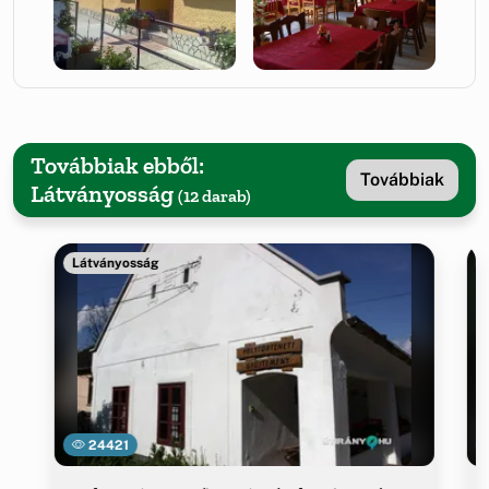
Továbbiak ebből:
Továbbiak
Látványosság
(12 darab)
Látványosság
24421