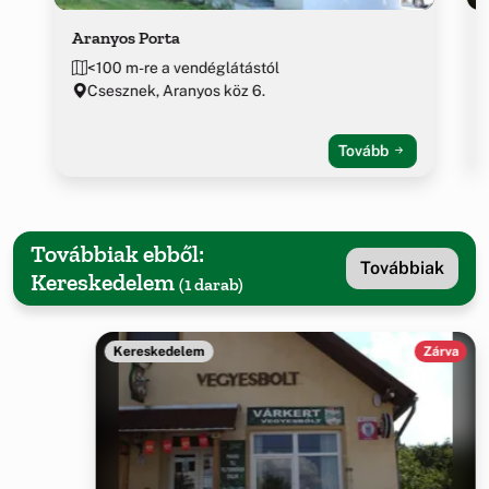
Aranyos Porta
<100 m-re a vendéglátástól
Csesznek, Aranyos köz 6.
Tovább
Továbbiak ebből:
Továbbiak
Kereskedelem
(1 darab)
Kereskedelem
Zárva