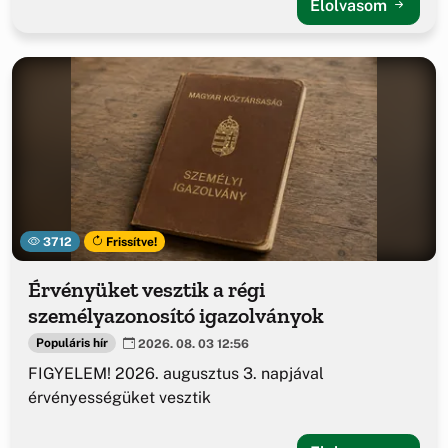
Elolvasom
3712
Frissítve!
Érvényüket vesztik a régi
személyazonosító igazolványok
Populáris hír
2026. 08. 03 12:56
FIGYELEM! 2026. augusztus 3. napjával
érvényességüket vesztik