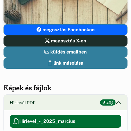
megosztás Facebookon
megosztás X-en
küldés emailben
link másolása
Képek és fájlok
Hírlevél PDF
1 fájl
Hirlevel_-_2025_marcius