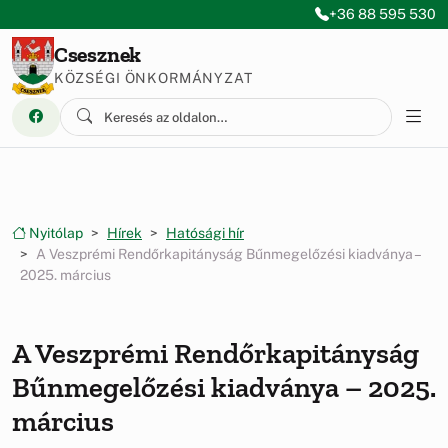
Ugrás a menüre
Ugrás a tartalomra
+36 88 595 530
Csesznek
KÖZSÉGI ÖNKORMÁNYZAT
Nyitólap
Hírek
Hatósági hír
A Veszprémi Rendőrkapitányság Bűnmegelőzési kiadványa –
2025. március
A Veszprémi Rendőrkapitányság
Bűnmegelőzési kiadványa – 2025.
március