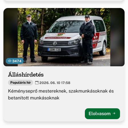
3474
Álláshírdetés
Populáris hír
2026. 06. 10 17:58
Kéményseprő mestereknek, szakmunkásoknak és
betanított munkásoknak
Elolvasom