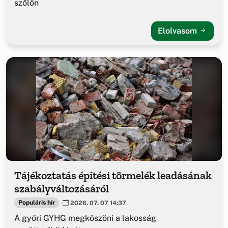
szőlőn
Elolvasom
Tájékoztatás építési törmelék leadásának
szabályváltozásáról
Populáris hír
2026. 07. 07 14:37
A győri GYHG megköszöni a lakosság