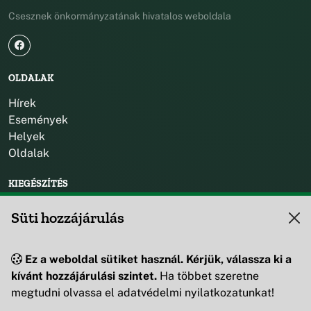
Csesznek önkormányzatának hivatalos weboldala
OLDALAK
Hírek
Események
Helyek
Oldalak
KIEGÉSZÍTÉS
Impresszum
Süti hozzájárulás
KAPCSOLAT
Ez a weboldal sütiket használ. Kérjük, válassza ki a
+36 88 595 530
kívánt hozzájárulási szintet.
Ha többet szeretne
8419 Csesznek, Vár u. 42.
megtudni olvassa el adatvédelmi nyilatkozatunkat!