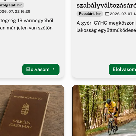
szabályváltozásáró
zolgálati hír
26. 07. 22 16:29
Populáris hír
2026. 07. 07 1
etegség 19 vármegyéből
A győri GYHG megköszöni
an már jelen van szőlőn
lakosság együttműködésé
Elolvasom
Elolvaso