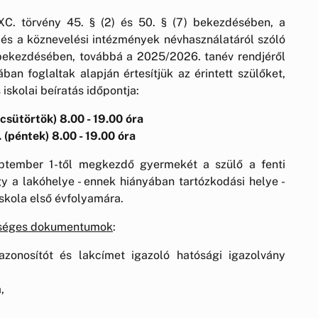
XC. törvény 45. § (2) és 50. § (7) bekezdésében, a
és a köznevelési intézmények névhasználatáról szóló
) bekezdésében, továbbá a 2025/2026. tanév rendjéről
ban foglaltak alapján értesítjük az érintett szülőket,
 iskolai beíratás időpontja:
(csütörtök) 8.00 - 19.00 óra
. (péntek) 8.00 - 19.00 óra
zeptember 1-től megkezdő gyermekét a szülő a fenti
gy a lakóhelye - ennek hiányában tartózkodási helye -
 iskola első évfolyamára.
ükséges dokumentumok
:
azonosítót és lakcímet igazoló hatósági igazolvány
,