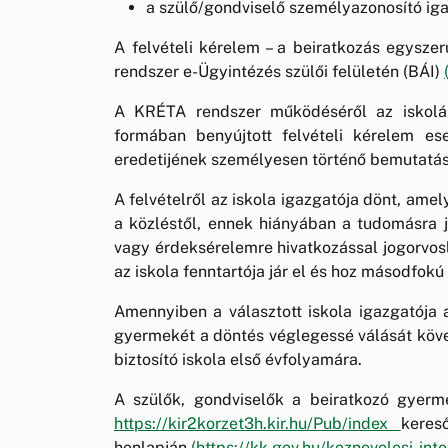
a szülő/gondviselő személyazonosító ig
A felvételi kérelem – a beiratkozás egysze
rendszer e-Ügyintézés szülői felületén (BÁI)
A KRÉTA rendszer működéséről az iskolák 
formában benyújtott felvételi kérelem e
eredetijének személyesen történő bemutatás
A felvételről az iskola igazgatója dönt, amely
a közléstől, ennek hiányában a tudomásra ju
vagy érdeksérelemre hivatkozással jogorvos
az iskola fenntartója jár el és hoz másodfokú
Amennyiben a választott iskola igazgatója a
gyermekét a döntés véglegessé válását követő
biztosító iskola első évfolyamára.
A szülők, gondviselők a beiratkozó gyermek
https://kir2korzet3h.kir.hu/Pub/index
keres
honlapján
(https://kk.gov.hu/koznevelesi-in