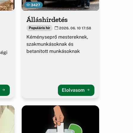
3427
Álláshírdetés
Populáris hír
2026. 06. 10 17:58
Kéményseprő mestereknek,
szakmunkásoknak és
betanított munkásoknak
ségi
m
Elolvasom