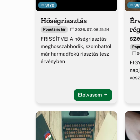
3172
36
Hőségriasztás
Érv
rég
Populáris hír
2026. 07. 06 21:24
sz
FRISSÍTVE! A hőségriasztás
ig
meghosszabbodik, szombattól
Popu
már harmadfokú riasztás lesz
20
érvényben
FIGY
napj
vesz
Elolvasom