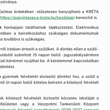
azolványa.
rűsítése érdekében - előzetesen benyújtható a KRÉTA
(https://eugyintezes.e-kreta.hu/kezdolap)
keresztül is.
honlapjain találhatnak tájékoztatást. Elektronikus
setében a beiratkozáshoz szükséges dokumentumok
a továbbra is szükséges.
ről írásban értesíti a szülőket. A döntés ellen a szülő -
tástól számított 15 napon belül - jogszabálysértésre
lati kérelmet nyújthat be. A kérelemmel kapcsolatban
 döntést.
 gyermek felvételét elutasító döntést hoz, a szülő a
 öt napon belül köteles beíratni a kötelező felvételt
 kötelező felvételét biztosító körzetes iskoláját a
őfelületen vagy a Veszprémi Tankerületi Központ
tezmenyek-felveteli-korzethatarok-2026-2027-tanevre)