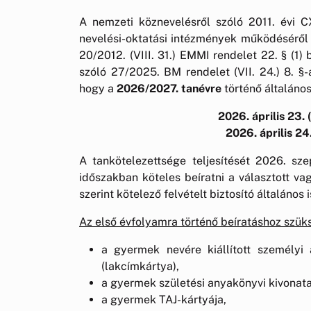
A nemzeti köznevelésről szóló 2011. évi C
nevelési-oktatási intézmények működéséről 
20/2012. (VIII. 31.) EMMI rendelet 22. § (1
szóló 27/2025. BM rendelet (VII. 24.) 8. §-á
hogy a
2026/2027. tanévre
történő általános
2026. április 23. 
2026. április 24
A tankötelezettsége teljesítését 2026. s
időszakban köteles beíratni a választott va
szerint kötelező felvételt biztosító általános
Az első évfolyamra történő beíratáshoz sz
a gyermek nevére kiállított személyi 
(lakcímkártya),
a gyermek születési anyakönyvi kivonata
a gyermek TAJ-kártyája,