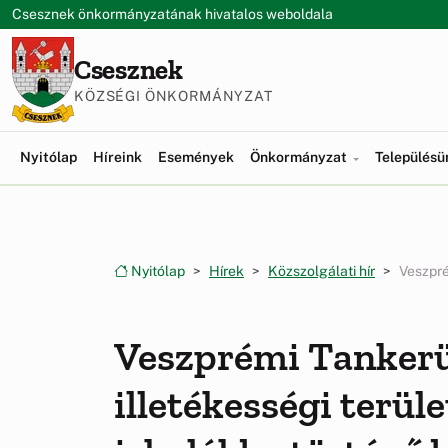
Ugrás a menüre
Ugrás a tartalomra
Csesznek önkormányzatának hivatalos weboldala
Csesznek
KÖZSÉGI ÖNKORMÁNYZAT
Nyitólap
Híreink
Események
Önkormányzat
Település
Nyitólap
Hírek
Közszolgálati hír
Veszpré
Veszprémi Tankerü
illetékességi terü