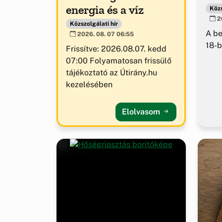
energia és a víz
Közs
20
Közszolgálati hír
A b
2026. 08. 07 06:55
18-b
Frissítve: 2026.08.07. kedd
07:00 Folyamatosan frissülő
tájékoztató az Útirány.hu
kezelésében
Elolvasom