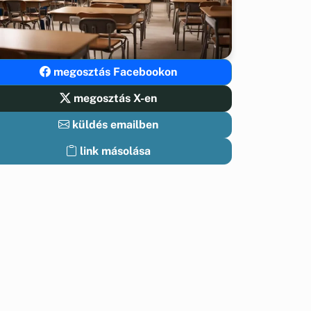
megosztás Facebookon
megosztás X-en
küldés emailben
link másolása