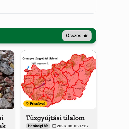
Összes hír
Frissítve!
si
Tűzgyújtási tilalom
ak
Hatósági hír
2026. 08. 05 17:27