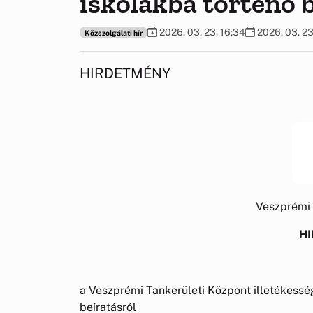
iskolákba történő 
2026. 03. 23. 16:34
2026. 03. 23
Közszolgálati hír
HIRDETMÉNY
Veszprémi 
H
a Veszprémi Tankerületi Központ illetékessé
beíratásról