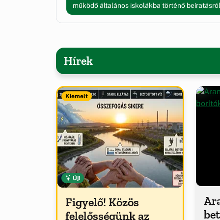
működő általános iskolákba történő beíratásró
Hírek
Kiemelt
Új!
Ar
Figyelő! Közös
be
felelősségünk az