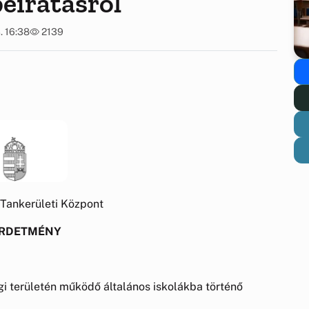
beíratásról
. 16:38
2139
Tankerületi Központ
IRDETMÉNY
gi területén működő általános iskolákba történő