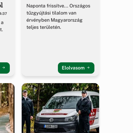
l
Naponta frissítve... Országos
tűzgyújtási tilalom van
4:37
érvényben Magyarország
 a
teljes területén.
t.
m
Elolvasom