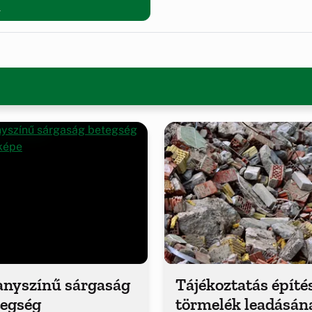
l
anyszínű sárgaság
Tájékoztatás építé
tegség
törmelék leadásán