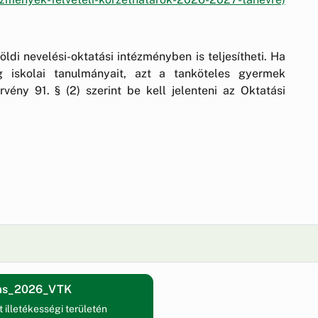
di nevelési-oktatási intézményben is teljesítheti. Ha
 iskolai tanulmányait, azt a tanköteles gyermek
rvény 91. § (2) szerint be kell jelenteni az Oktatási
atas_2026_VTK
illetékességi területén