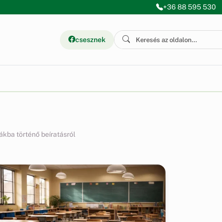
+36 88 595 530
csesznek
ákba történő beíratásról