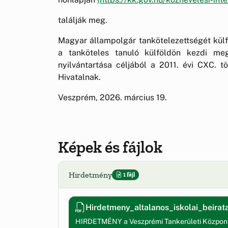
találják meg.
Magyar állampolgár tankötelezettségét külföl
a tanköteles tanuló külföldön kezdi meg
nyilvántartása céljából a 2011. évi CXC. tö
Hivatalnak.
Veszprém, 2026. március 19.
Képek és fájlok
Hirdetmény
1 fájl
Hirdetmeny_altalanos_iskolai_beir
HIRDETMÉNY a Veszprémi Tankerületi Központ 