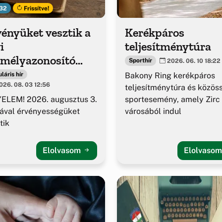
32
Frissítve!
ényüket vesztik a
Kerékpáros
i
teljesítménytúra
emélyazonosító
Sporthír
2026. 06. 10 18:22
azolványok
Bakony Ring kerékpáros
láris hír
26. 08. 03 12:56
teljesítménytúra és közös
sportesemény, amely Zirc
ELEM! 2026. augusztus 3.
városából indul
ával érvényességüket
tik
Elolvasom
Elolvaso