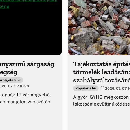
anyszínű sárgaság
Tájékoztatás építé
tegség
törmelék leadásán
szabályváltozásáró
zolgálati hír
26. 07. 22 16:29
Populáris hír
2026. 07. 07 1
etegség 19 vármegyéből
A győri GYHG megköszöni
an már jelen van szőlőn
lakosság együttműködésé