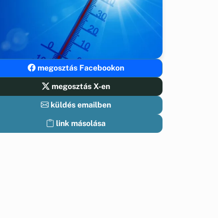
megosztás Facebookon
megosztás X-en
küldés emailben
link másolása