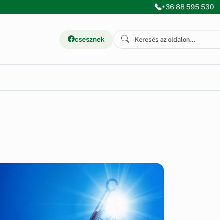
+36 88 595 530
csesznek