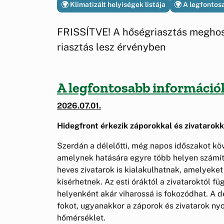
Klimatizált helyiségek listája
A legfontosa
FRISSÍTVE! A hőségriasztás megho
riasztás lesz érvényben
A legfontosabb információk
2026.07.01.
Hidegfront érkezik záporokkal és zivatarokk
Szerdán a délelőtti, még napos időszakot köv
amelynek hatására egyre több helyen számít
heves zivatarok is kialakulhatnak, amelyeket
kísérhetnek. Az esti óráktól a zivataroktól f
helyenként akár viharossá is fokozódhat. A 
fokot, ugyanakkor a záporok és zivatarok nyo
hőmérséklet.