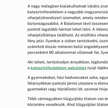
A nagy melegben kialakulhatnak lokális zivata
katasztrófavédelem a nagyobb magyarországi 
viharjelzőrendszert üzemeltet, amely minden
biztonságosabbá. A Balatonon lévő összesen
pontról legalább hármat lehet látni. A Velence
viharjelzőlámpa található. Az elsőfokú vihar
fény jelzi. Ilyenkor a vízben tartózkodni, úsz
számított ötszáz méteren belül engedélyezet
percenként 90 alkalommal villannak fel, ilyenk
Aki teheti, tartózkodjon árnyékban, légkondi
a
katasztrófavédelem weboldala
nyújt tájéko
A gyermekeket, házi kedvenceket soha, egye
félárnyékban parkoló jármű utastere is élet
gyermeket vagy háziállatot lát, azonnal hívj
Több vármegyében tűzgyújtási tilalom van é
körzetére vonatkozik. Ahol tűzgyújtási tilal