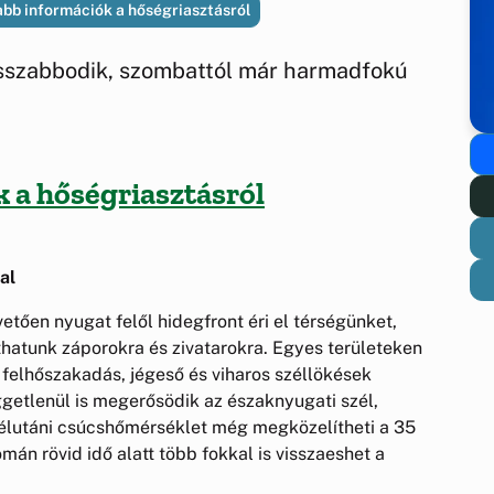
bb információk a hőségriasztásról
sszabbodik, szombattól már harmadfokú
 a hőségriasztásról
al
etően nyugat felől hidegfront éri el térségünket,
hatunk záporokra és zivatarokra. Egyes területeken
 felhőszakadás, jégeső és viharos széllökések
üggetlenül is megerősödik az északnyugati szél,
délutáni csúcshőmérséklet még megközelítheti a 35
mán rövid idő alatt több fokkal is visszaeshet a