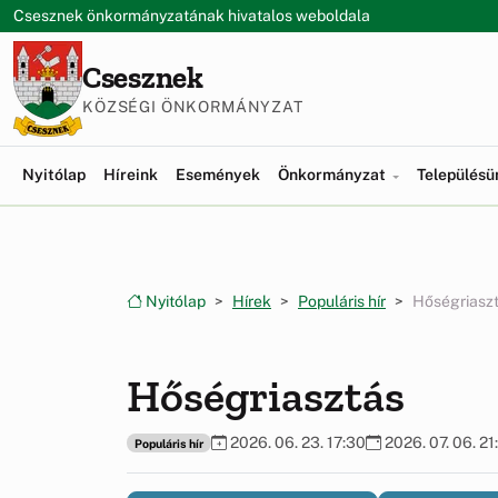
Ugrás a menüre
Ugrás a tartalomra
Csesznek önkormányzatának hivatalos weboldala
Csesznek
KÖZSÉGI ÖNKORMÁNYZAT
Nyitólap
Híreink
Események
Önkormányzat
Település
Nyitólap
Hírek
Populáris hír
Hőségriasz
Hőségriasztás
2026. 06. 23. 17:30
2026. 07. 06. 21
Populáris hír