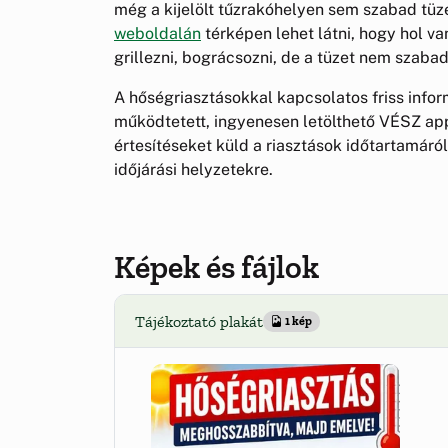
még a kijelölt tűzrakóhelyen sem szabad tüze
weboldalán
térképen lehet látni, hogy hol va
grillezni, bográcsozni, de a tüzet nem szabad
A hőségriasztásokkal kapcsolatos friss infor
működtetett, ingyenesen letölthető VÉSZ appl
értesítéseket küld a riasztások időtartamáról
időjárási helyzetekre.
Képek és fájlok
Tájékoztató plakát
1 kép