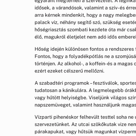
egyaránt megterheli a szervezetet. A legink
idősek, a várandósok, valamint a szív- és ér
arra kérnek mindenkit, hogy a nagy melegbe
palack víz, néhány segítő szó, szükség eseté
hőségriasztás szombati kezdete óta már csa
élő, magukról életjelet nem adó idős embere
Hőség idején különösen fontos a rendszeres 
Fontos, hogy a folyadékpótlás ne a szomjús
történjen. Az alkohol-, a koffein- és a magas
ezért ezeket célszerű mellőzni.
A szabadtéri programok – fesztiválok, sporte
tudatosan a kánikulára. A legmelegebb órákb
vagy hűtött helyiségbe. Viseljünk világos szí
napszemüveget, valamint használjunk magas
Vízparti pihenéskor felhevült testtel soha ne 
szervezetünket. Az utcai szökőkutak vize nem
párakapukat, vagy hűtsük magunkat vízperme