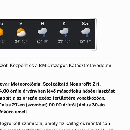
zeti Központ és a BM Országos Katasztrófavédelmi
yar Meteorológiai Szolgáltató Nonprofit Zrt.
24.00 óráig érvényben lévő másodfokú hőségriasztást
abbítja az ország egész területére vonatkozóan.
únius 27-én (szombat) 00.00 órától június 30-án
fokúra emeli.
gre kell számítani, amely fizikailag és mentálisan