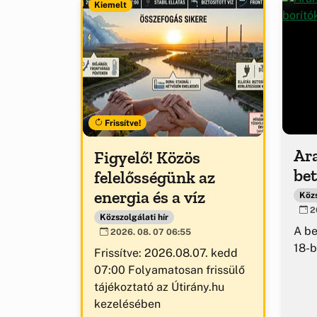
Kiemelt
Frissítve!
Ar
Figyelő! Közös
be
felelősségünk az
energia és a víz
Közs
20
Közszolgálati hír
A b
2026. 08. 07 06:55
18-b
Frissítve: 2026.08.07. kedd
07:00 Folyamatosan frissülő
tájékoztató az Útirány.hu
kezelésében