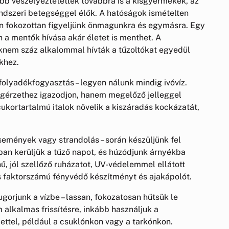
ább veszélyeztetettek továbbra is a kisgyermekek, az
rendszeri betegséggel élők. A hatóságok ismételten
n fokozottan figyeljünk önmagunkra és egymásra. Egy
n a mentők hívása akár életet is menthet. A
knem száz alkalommal hívták a tűzoltókat egyedül
khez.
folyadékfogyasztás – legyen nálunk mindig ivóvíz.
ágérzethez igazodjon, hanem megelőző jelleggel
 cukortartalmú italok növelik a kiszáradás kockázatát,
semények vagy strandolás – során készüljünk fel
an kerüljük a tűző napot, és húzódjunk árnyékba
nű, jól szellőző ruházatot, UV-védelemmel ellátott
 faktorszámú fényvédő készítményt és ajakápolót.
ugorjunk a vízbe – lassan, fokozatosan hűtsük le
 alkalmas frissítésre, inkább használjuk a
ttel, például a csuklónkon vagy a tarkónkon.