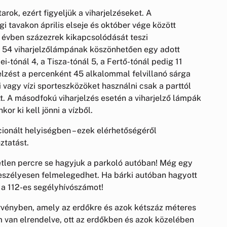
rok, ezért figyeljük a viharjelzéseket. A
tavakon április elseje és október vége között
 évben százezrek kikapcsolódását teszi
 54 viharjelzőlámpának köszönhetően egy adott
i-tónál 4, a Tisza-tónál 5, a Fertő-tónál pedig 11
jelzést a percenként 45 alkalommal felvillanó sárga
ni vagy vízi sporteszközöket használni csak a parttól
t. A másodfokú viharjelzés esetén a viharjelző lámpák
or ki kell jönni a vízből.
cionált helyiségben – ezek elérhetőségéről
ztatást.
tlen percre se hagyjuk a parkoló autóban! Még egy
veszélyesen felmelegedhet. Ha bárki autóban hagyott
a a 112-es segélyhívószámot!
rvényben, amely az erdőkre és azok kétszáz méteres
om van elrendelve, ott az erdőkben és azok közelében