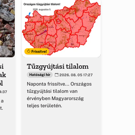
Frissítve!
si
Tűzgyújtási tilalom
ak
Hatósági hír
2026. 08. 05 17:27
l
Naponta frissítve... Országos
tűzgyújtási tilalom van
4:37
érvényben Magyarország
 a
teljes területén.
t.