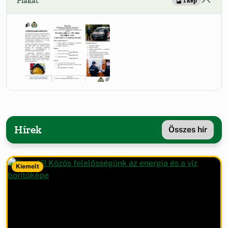
Plakát
1 kép
Hírek
Összes hír
Kiemelt