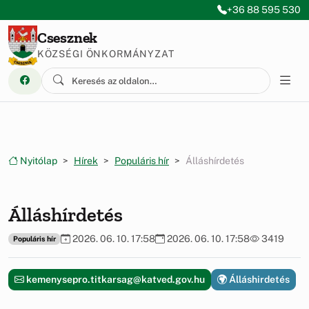
Ugrás a menüre
Ugrás a tartalomra
+36 88 595 530
Csesznek
KÖZSÉGI ÖNKORMÁNYZAT
Nyitólap
Hírek
Populáris hír
Álláshírdetés
Álláshírdetés
2026. 06. 10. 17:58
2026. 06. 10. 17:58
3419
Populáris hír
kemenysepro.titkarsag@katved.gov.hu
Álláshirdetés