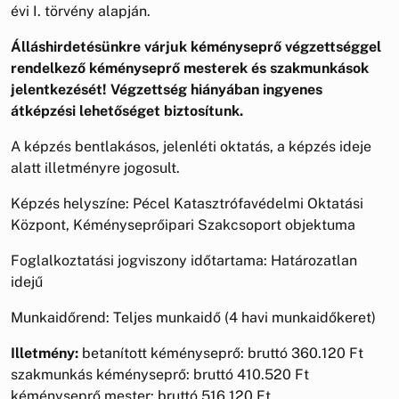
évi I. törvény alapján.
Álláshirdetésünkre várjuk kéményseprő végzettséggel
rendelkező kéményseprő mesterek és szakmunkások
jelentkezését! Végzettség hiányában ingyenes
átképzési lehetőséget biztosítunk.
A képzés bentlakásos, jelenléti oktatás, a képzés ideje
alatt illetményre jogosult.
Képzés helyszíne: Pécel Katasztrófavédelmi Oktatási
Központ, Kéményseprőipari Szakcsoport objektuma
Foglalkoztatási jogviszony időtartama: Határozatlan
idejű
Munkaidőrend: Teljes munkaidő (4 havi munkaidőkeret)
Illetmény:
betanított kéményseprő: bruttó 360.120 Ft
szakmunkás kéményseprő: bruttó 410.520 Ft
kéményseprő mester: bruttó 516.120 Ft