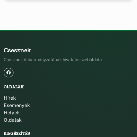
Csesznek
Csesznek önkormányzatának hivatalos weboldala
OLDALAK
Hírek
Események
Helyek
Oldalak
KIEGÉSZÍTÉS