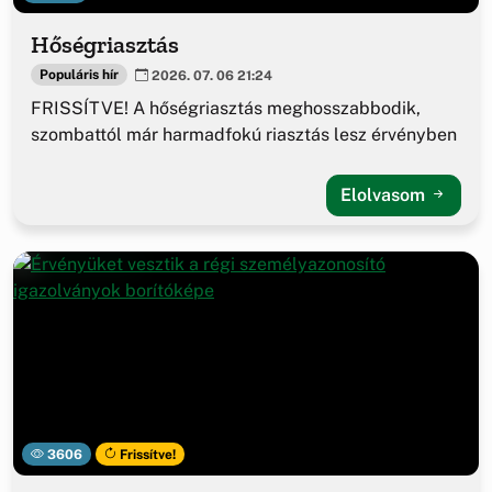
Hőségriasztás
Populáris hír
2026. 07. 06 21:24
FRISSÍTVE! A hőségriasztás meghosszabbodik,
szombattól már harmadfokú riasztás lesz érvényben
Elolvasom
3606
Frissítve!