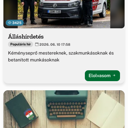
3425
Álláshírdetés
Populáris hír
2026. 06. 10 17:58
Kéményseprő mestereknek, szakmunkásoknak és
betanított munkásoknak
Elolvasom