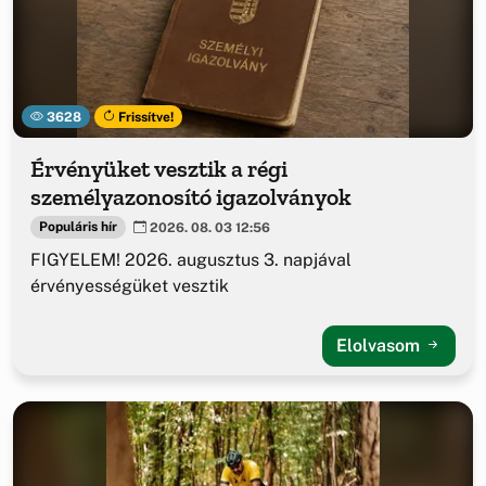
3628
Frissítve!
Érvényüket vesztik a régi
személyazonosító igazolványok
Populáris hír
2026. 08. 03 12:56
FIGYELEM! 2026. augusztus 3. napjával
érvényességüket vesztik
Elolvasom