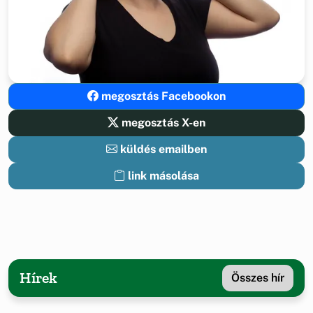
megosztás Facebookon
megosztás X-en
küldés emailben
link másolása
Hírek
Összes hír