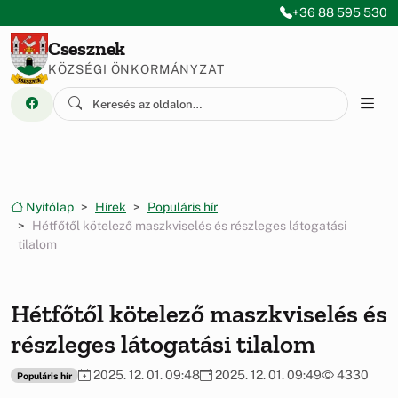
Ugrás a menüre
Ugrás a tartalomra
+36 88 595 530
Csesznek
KÖZSÉGI ÖNKORMÁNYZAT
Nyitólap
Hírek
Populáris hír
Hétfőtől kötelező maszkviselés és részleges látogatási
tilalom
Hétfőtől kötelező maszkviselés és
részleges látogatási tilalom
2025. 12. 01. 09:48
2025. 12. 01. 09:49
4330
Populáris hír