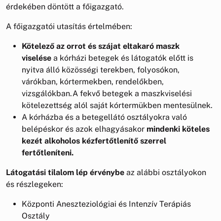
érdekében döntött a főigazgató.
A főigazgatói utasítás értelmében:
Kötelező az orrot és szájat eltakaró maszk
viselése
a kórházi betegek és látogatók előtt is
nyitva álló közösségi terekben, folyosókon,
várókban, kórtermekben, rendelőkben,
vizsgálókban.A fekvő betegek a maszkviselési
kötelezettség alól saját kórtermükben mentesülnek.
A kórházba és a betegellátó osztályokra való
belépéskor és azok elhagyásakor
mindenki köteles
kezét alkoholos kézfertőtlenítő szerrel
fertőtleníteni.
Látogatási tilalom lép érvénybe
az alábbi osztályokon
és részlegeken:
Központi Aneszteziológiai és Intenzív Terápiás
Osztály