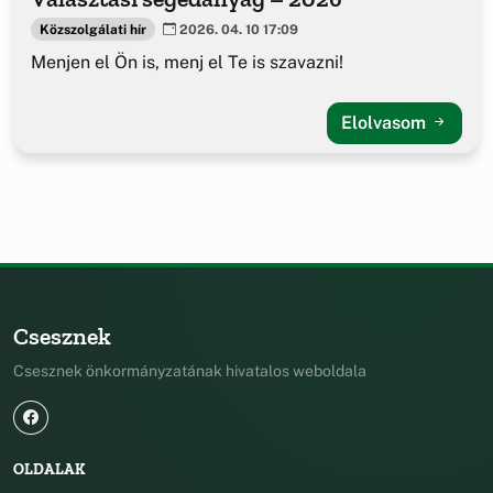
Közszolgálati hír
2026. 04. 10 17:09
Menjen el Ön is, menj el Te is szavazni!
Elolvasom
Csesznek
Csesznek önkormányzatának hivatalos weboldala
OLDALAK