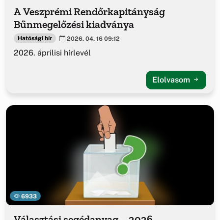
A Veszprémi Rendőrkapitányság
Bűnmegelőzési kiadványa
Hatósági hír
2026. 04. 16 09:12
2026. áprilisi hírlevél
Elolvasom
6933
Választási segédanyag – 2026