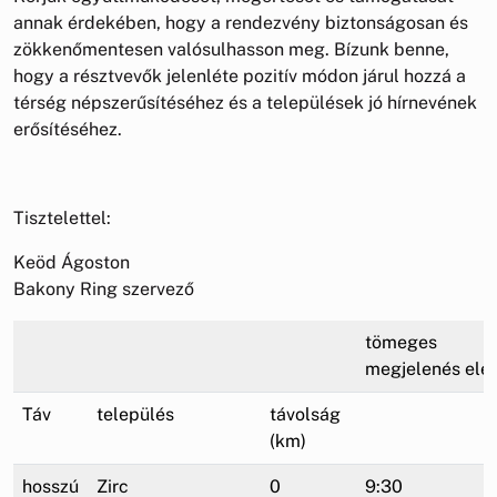
annak érdekében, hogy a rendezvény biztonságosan és
zökkenőmentesen valósulhasson meg. Bízunk benne,
hogy a résztvevők jelenléte pozitív módon járul hozzá a
térség népszerűsítéséhez és a települések jó hírnevének
erősítéséhez.
Tisztelettel:
Keöd Ágoston
Bakony Ring szervező
tömeges
megjelenés elej
Táv
település
távolság
(km)
hosszú
Zirc
0
9:30