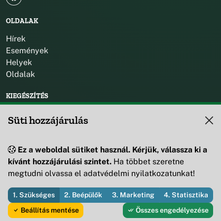
OLDALAK
Hírek
Események
Helyek
Oldalak
KIEGÉSZÍTÉS
Impresszum
Süti hozzájárulás
KAPCSOLAT
Ez a weboldal sütiket használ. Kérjük, válassza ki a
+36 88 595 530
kívánt hozzájárulási szintet.
Ha többet szeretne
8419 Csesznek, Vár u. 42.
megtudni olvassa el adatvédelmi nyilatkozatunkat!
1. Szükséges
2. Beépülők
3. Marketing
4. Statisztika
© 2026 Csesznek Községi Önkormányzat — Minden jog fenntartva
Beállítás mentése
Összes engedélyezése
Fejleszti és üzemelteti az Útirány