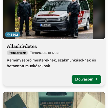
3402
Álláshírdetés
Populáris hír
2026. 06. 10 17:58
Kéményseprő mestereknek, szakmunkásoknak és
betanított munkásoknak
Elolvasom