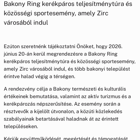
Bakony Ring kerékpáros teljesítménytúra és
közösségi sportesemény, amely Zirc
városából indul
Ezúton szeretnénk tájékoztatni Önöket, hogy 2026.
június 20-án kerül megrendezésre a Bakony Ring
kerékpáros teljesítménytúra és közösségi sportesemény,
amely Zirc városából indul, és több bakonyi települést
érintve halad végig a térségen.
A rendezvény célja a Bakony természeti és kulturális
értékeinek bemutatása, valamint az aktív turizmus és a
kerékpározás népszerűsítése. Az esemény során a
résztvevők a kijelölt útvonalon, a közúti közlekedés
szabályainak betartásával haladnak át az érintett
településeken.
Kérjük együttműködését, megértését és támogatását