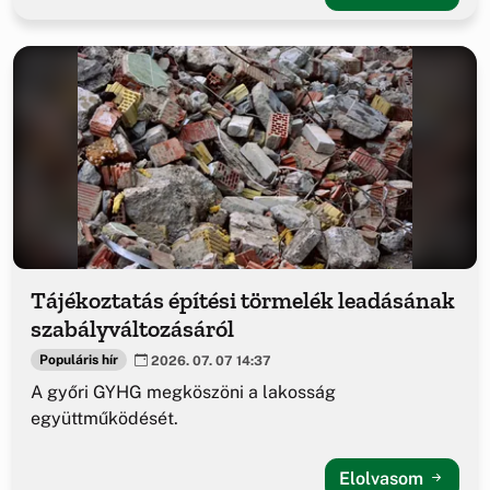
Tájékoztatás építési törmelék leadásának
szabályváltozásáról
Populáris hír
2026. 07. 07 14:37
A győri GYHG megköszöni a lakosság
együttműködését.
Elolvasom