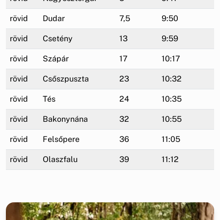
rövid
Dudar
7,5
9:50
rövid
Csetény
13
9:59
rövid
Szápár
17
10:17
rövid
Csőszpuszta
23
10:32
rövid
Tés
24
10:35
rövid
Bakonynána
32
10:55
rövid
Felsőpere
36
11:05
rövid
Olaszfalu
39
11:12