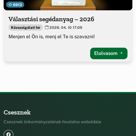
6913
Választási segédanyag – 2026
Közszolgálati hír
2026. 04. 10 17:09
Menjen el Ön is, menj el Te is szavazni!
Elolvasom
Csesznek
Csesznek önkormányzatának hivatalos weboldala