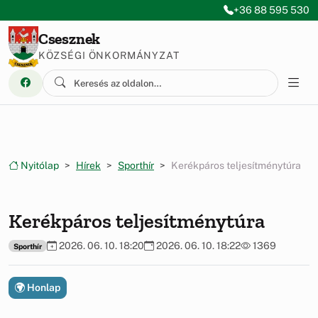
Ugrás a menüre
Ugrás a tartalomra
+36 88 595 530
Csesznek
KÖZSÉGI ÖNKORMÁNYZAT
Nyitólap
Hírek
Sporthír
Kerékpáros teljesítménytúra
Kerékpáros teljesítménytúra
2026. 06. 10. 18:20
2026. 06. 10. 18:22
1369
Sporthír
Honlap