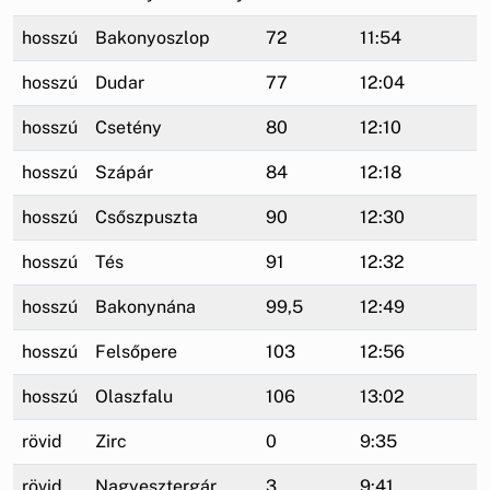
hosszú
Bakonyoszlop
72
11:54
hosszú
Dudar
77
12:04
hosszú
Csetény
80
12:10
hosszú
Szápár
84
12:18
hosszú
Csőszpuszta
90
12:30
hosszú
Tés
91
12:32
hosszú
Bakonynána
99,5
12:49
hosszú
Felsőpere
103
12:56
hosszú
Olaszfalu
106
13:02
rövid
Zirc
0
9:35
rövid
Nagyesztergár
3
9:41