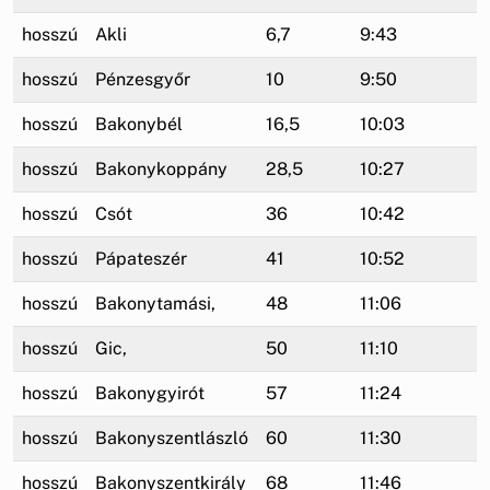
hosszú
Akli
6,7
9:43
hosszú
Pénzesgyőr
10
9:50
hosszú
Bakonybél
16,5
10:03
hosszú
Bakonykoppány
28,5
10:27
hosszú
Csót
36
10:42
hosszú
Pápateszér
41
10:52
hosszú
Bakonytamási,
48
11:06
hosszú
Gic,
50
11:10
hosszú
Bakonygyirót
57
11:24
hosszú
Bakonyszentlászló
60
11:30
hosszú
Bakonyszentkirály
68
11:46