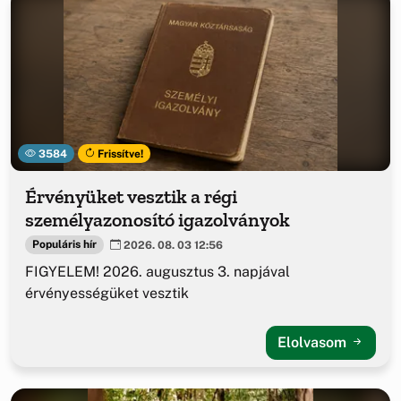
3584
Frissítve!
Érvényüket vesztik a régi
személyazonosító igazolványok
Populáris hír
2026. 08. 03 12:56
FIGYELEM! 2026. augusztus 3. napjával
érvényességüket vesztik
Elolvasom