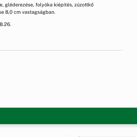
se, gléderezése, folyóka kiépítés, zúzottkő
tése 8,0 cm vastagságban.
8.26.