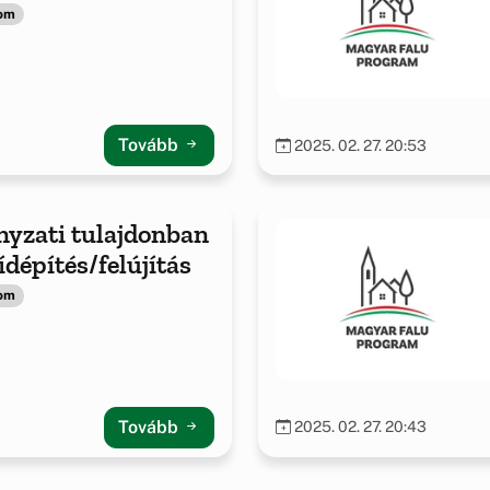
lom
Tovább
2025. 02. 27. 20:53
yzati tulajdonban
hídépítés/felújítás
lom
Tovább
2025. 02. 27. 20:43