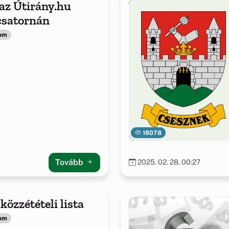
az Útirány.hu
csatornán
lom
18078
Tovább
2025. 02. 28. 00:27
közzétételi lista
lom