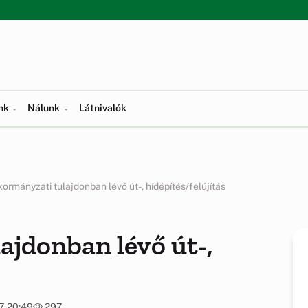
ünk
Nálunk
Látnivalók
ormányzati tulajdonban lévő út-, hídépítés/felújítás
jdonban lévő út-,
7. 20:49
297