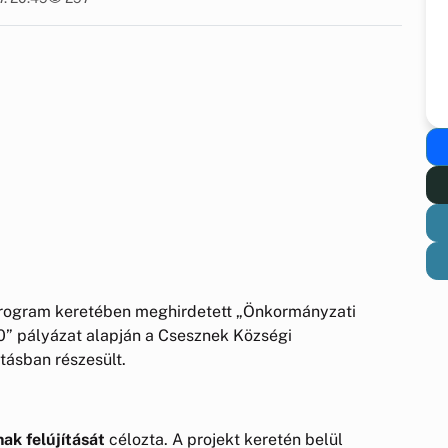
rogram keretében meghirdetett „Önkormányzati
020” pályázat alapján a Csesznek Községi
ásban részesült.
ak felújítását
célozta. A projekt keretén belül