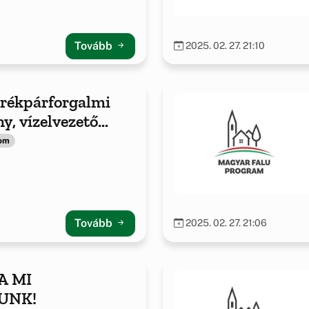
ó beszerzések
Tovább
2025. 02. 27. 21:10
kerékpárforgalmi
y, vízelvezető
pítése / felújítása
lom
Tovább
2025. 02. 27. 21:06
A MI
UNK!