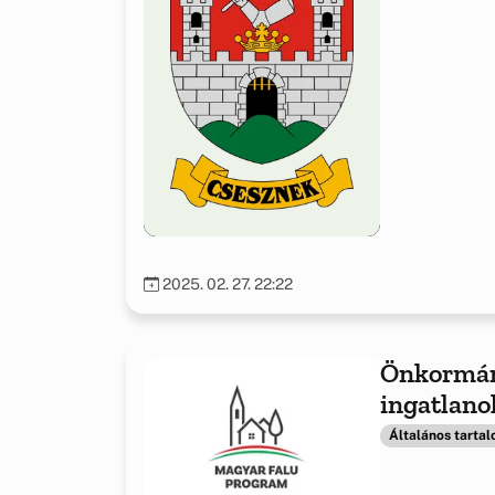
2025. 02. 27. 22:22
Önkormán
ingatlanok
önkormán
Általános tarta
feladatel