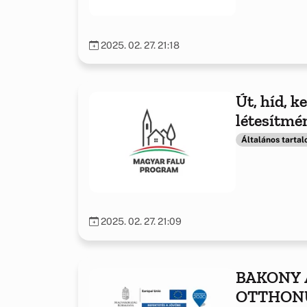
kapcsolód
2025. 02. 27. 21:18
Út, híd, 
létesítmén
rendszer é
Általános tarta
2025. 02. 27. 21:09
BAKONY 
OTTHON