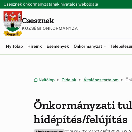
Ugrás a menüre
Ugrás a tartalomra
Csesznek önkormányzatának hivatalos weboldala
Csesznek
KÖZSÉGI ÖNKORMÁNYZAT
Nyitólap
Híreink
Események
Önkormányzat
Település
Nyitólap
Oldalak
Általános tartalom
Önk
Önkormányzati tula
hídépítés/felújítás
2025. 02. 27. 20:49
2025. 02. 2
Általános tartalom