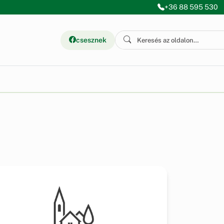
+36 88 595 530
csesznek