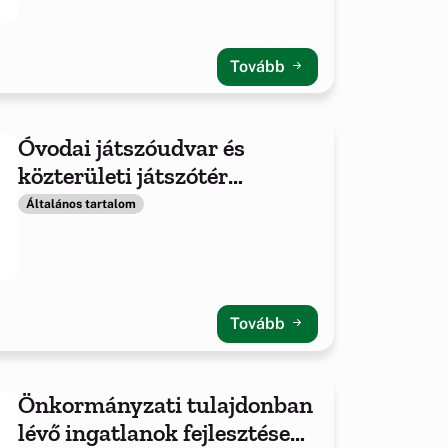
Tovább
Óvodai játszóudvar és
közterületi játszótér
fejlesztése -2021
Általános tartalom
Tovább
Önkormányzati tulajdonban
lévő ingatlanok fejlesztése