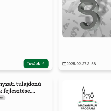
Tovább
2025. 02. 27. 21:38
yzati tulajdonú
 fejlesztése,
yzati
lom
látáshoz