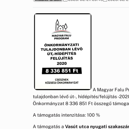
A Magyar Falu P
tulajdonban lévő út-, hídépítés/felújítás -2
Önkormányzat 8 336 851 Ft összegű támogat
A támogatás intenzitása: 100 %
A támogatás a
Vasút utca nyugati szakaszán