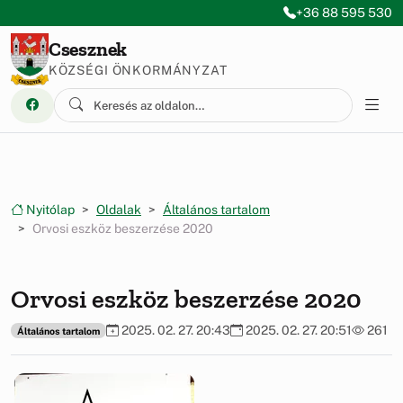
Ugrás a menüre
Ugrás a tartalomra
+36 88 595 530
Csesznek
KÖZSÉGI ÖNKORMÁNYZAT
Nyitólap
Oldalak
Általános tartalom
Orvosi eszköz beszerzése 2020
Orvosi eszköz beszerzése 2020
2025. 02. 27. 20:43
2025. 02. 27. 20:51
261
Általános tartalom