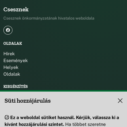
Csesznek
Csesznek önkormányzatának hivatalos weboldala
OLDALAK
Hírek
Események
Helyek
Oldalak
KIEGÉSZÍTÉS
Impresszum
Süti hozzájárulás
KAPCSOLAT
Ez a weboldal sütiket használ. Kérjük, válassza ki a
+36 88 595 530
kívánt hozzájárulási szintet.
Ha többet szeretne
8419 Csesznek, Vár u. 42.