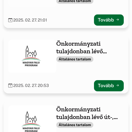
Általános tartalom
Tovább
2025. 02. 27. 21:01
Önkormányzati
tulajdonban lévő
ingatlanok fejlesztése
Általános tartalom
-2021
Tovább
2025. 02. 27. 20:53
Önkormányzati
tulajdonban lévő út-,
hídépítés/felújítás
Általános tartalom