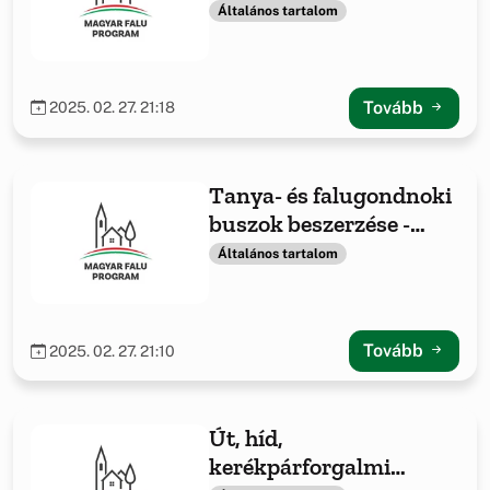
fejlesztése,
Általános tartalom
önkormányzati
feladatellátáshoz
kapcsolódó beszerzések
Tovább
2025. 02. 27. 21:18
Tanya- és falugondnoki
buszok beszerzése -
2021
Általános tartalom
Tovább
2025. 02. 27. 21:10
Út, híd,
kerékpárforgalmi