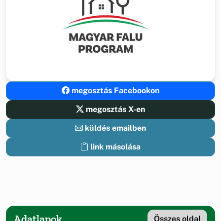
megosztás Facebookon
megosztás X-en
küldés emailben
link másolása
Adatlapok
Összes oldal