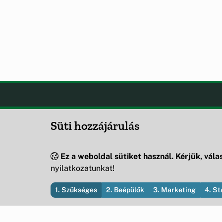
Csesznek
OLDA
Süti hozzájárulás
Hírek
Csesznek önkormányzatának
Esem
hivatalos weboldala
Hely
Ez a weboldal sütiket használ. Kérjük, válas
Oldal
nyilatkozatunkat!
1. Szükséges
2. Beépülők
3. Marketing
4. St
© 2026 Csesznek Községi Önkormányzat — Minden j