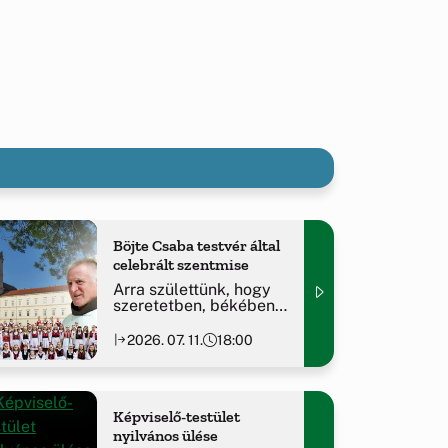
Böjte Csaba testvér által
celebrált szentmise
Arra születtünk, hogy
szeretetben, békében
éljünk...
2026. 07. 11.
18:00
Képviselő-testület
nyilvános ülése