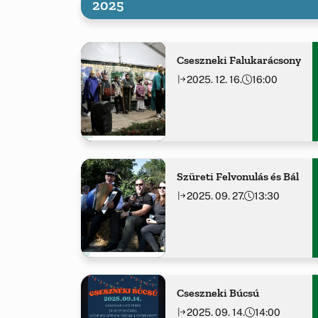
2025
Cseszneki Falukarácsony
2025. 12. 16.
16:00
Szüreti Felvonulás és Bál
2025. 09. 27.
13:30
Cseszneki Búcsú
2025. 09. 14.
14:00