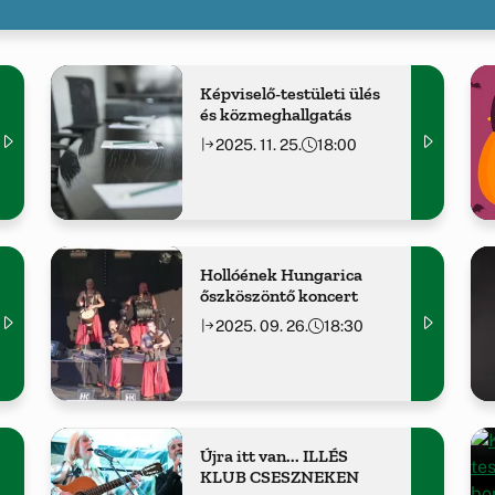
Képviselő-testületi ülés
és közmeghallgatás
2025. 11. 25.
18:00
Hollóének Hungarica
őszköszöntő koncert
2025. 09. 26.
18:30
Újra itt van... ILLÉS
KLUB CSESZNEKEN