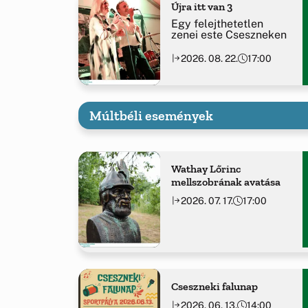
Újra itt van 3
Egy felejthetetlen
zenei este Cseszneken
2026. 08. 22.
17:00
Múltbéli események
Wathay Lőrinc
mellszobrának avatása
2026. 07. 17.
17:00
Cseszneki falunap
2026. 06. 13.
14:00