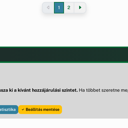
1
2
LAK
KIEGÉSZÍTÉS
Impresszum
ények
ek
sza ki a kívánt hozzájárulási szintet.
Ha többet szeretne meg
ak
atisztika
Beállítás mentése
og fenntartva