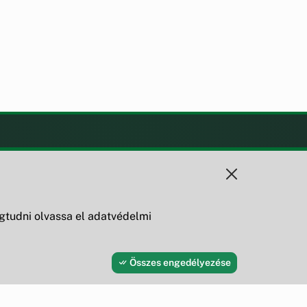
KAPCSOLAT
+36 88 595 530
8419 Csesznek, Vár u. 42.
tudni olvassa el adatvédelmi
Összes engedélyezése
Fejleszti és üzemelteti az Útirány