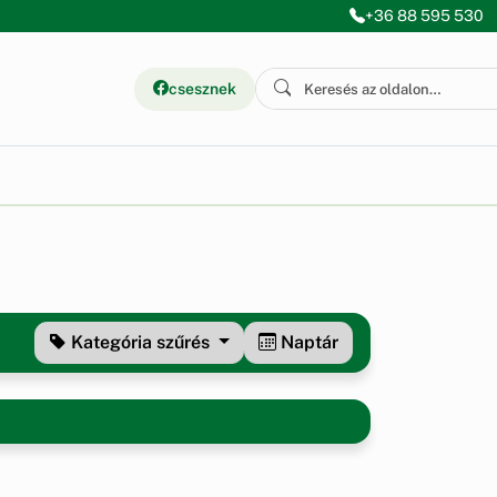
+36 88 595 530
csesznek
Kategória
szűrés
Naptár