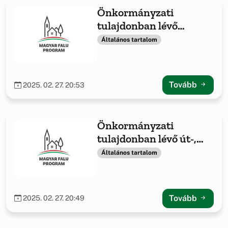
Önkormányzati
tulajdonban lévő
ingatlanok fejlesztése
Általános tartalom
-2021
Tovább
2025. 02. 27. 20:53
Önkormányzati
tulajdonban lévő út-,
hídépítés/felújítás
Általános tartalom
Tovább
2025. 02. 27. 20:49