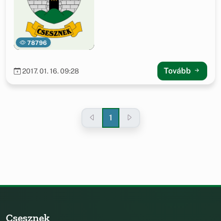
78796
Tovább
2017. 01. 16. 09:28
1
Csesznek