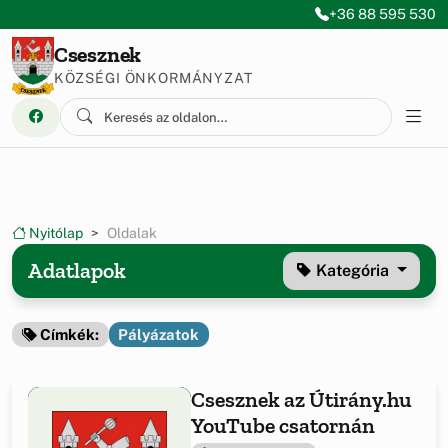
Ugrás a menüre
Ugrás a tartalomra
+36 88 595 530
Csesznek
KÖZSÉGI ÖNKORMÁNYZAT
Nyitólap
Oldalak
Adatlapok
Kategória
Pályázatok
Címkék:
Csesznek az Útirány.hu
YouTube csatornán