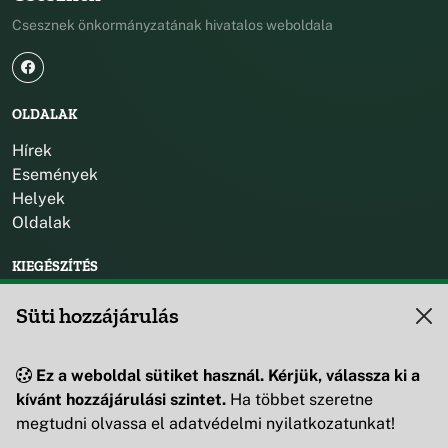
Csesznek önkormányzatának hivatalos weboldala
OLDALAK
Hírek
Események
Helyek
Oldalak
KIEGÉSZÍTÉS
Impresszum
Süti hozzájárulás
KAPCSOLAT
Ez a weboldal sütiket használ. Kérjük, válassza ki a
+36 88 595 530
kívánt hozzájárulási szintet.
Ha többet szeretne
8419 Csesznek, Vár u. 42.
megtudni olvassa el adatvédelmi nyilatkozatunkat!