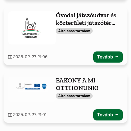
Óvodai játszóudvar és
közterületi játszótér
fejlesztése -2021
Általános tartalom
Tovább
2025. 02. 27. 21:06
BAKONY A MI
OTTHONUNK!
Általános tartalom
Tovább
2025. 02. 27. 21:01