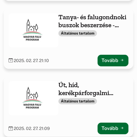
Tanya- és falugondnoki
buszok beszerzése -
2021
Általános tartalom
Tovább
2025. 02. 27. 21:10
Út, híd,
kerékpárforgalmi
létesítmény, vízelvezető
Általános tartalom
rendszer építése /
felújítása
Tovább
2025. 02. 27. 21:09