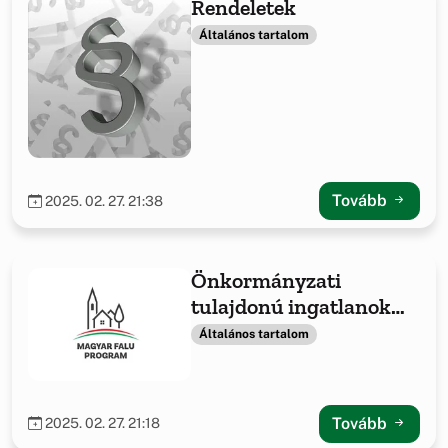
Rendeletek
Általános tartalom
Tovább
2025. 02. 27. 21:38
Önkormányzati
tulajdonú ingatlanok
fejlesztése,
Általános tartalom
önkormányzati
feladatellátáshoz
kapcsolódó beszerzések
Tovább
2025. 02. 27. 21:18